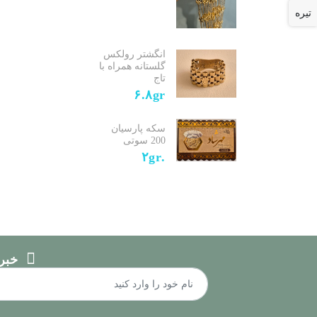
تیره
انگشتر رولکس
گلستانه همراه با
تاج
۶.۸gr
سکه پارسیان
200 سوتی
.۲gr
خبر