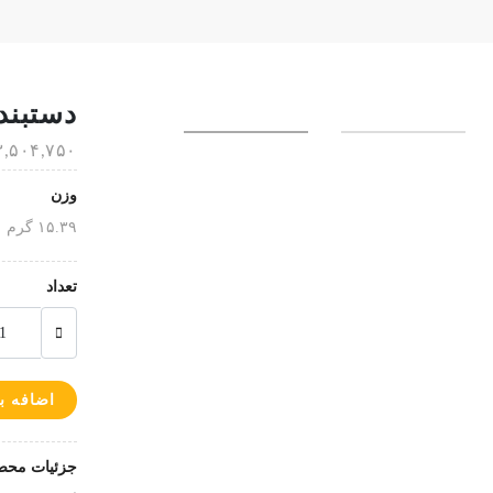
دستبند 
۱۲۳,۵۰۴,۷۵۰ ت
وزن
۱۵.۳۹ گرم
تعداد
اضافه ب
جزئیات محص