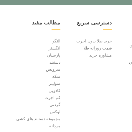
دسترسی سریع
مطالب مفید
خرید طلا بدون اجرت
النگو
ن
قیمت روزانه طلا
انگشتر
مشاوره خرید
پارسیان
س
دستبند
سرویس
سکه
سولیتر
کادویی
کم اجرت
گردنی
لوکس
مجموعه دستبند های کشی
مردانه