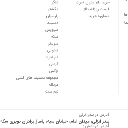
خرید طلا بدون اجرت
النگو
قیمت روزانه طلا
انگشتر
ها
مشاوره خرید
پارسیان
ا
دستبند
سرویس
سکه
سولیتر
کادویی
کم اجرت
گردنی
لوکس
مجموعه دستبند های کشی
مردانه
نیم ست
آدرس در بندر انزلی :
بندر انزلی، میدان امام، خیابان سپه، پاساژ برادران نویری س
آدرس در تالش :