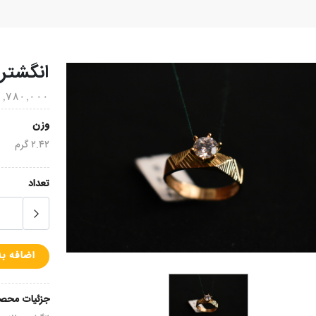
انگشتر 
۲۱,۷۸۰,۰۰۰ توم
وزن
۲.۴۲ گرم
تعداد
اضافه ب
جزئیات محص