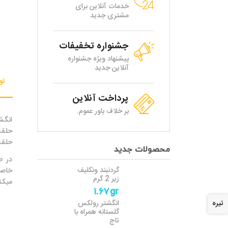
خدمات آنلاین برای
مشتری جدید
جشنواره تخفیفات
پیشنهاد ویژه جشنواره
آنلاین جدید
تو
پرداخت آنلاین
بر خلاف باور عموم.
انگش
حلقه
حلقه
محصولات جدید
در ط
گردنبند ونکلیف
خاصی
زیر 2 گرم
میکن
۱.۶۷gr
تیره
انگشتر رولکس
گلستانه همراه با
تاج