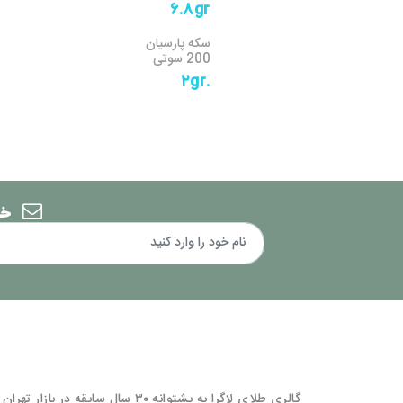
۶.۸gr
سکه پارسیان
200 سوتی
.۲gr
خب
گالری طلای لاگرا به پشتوانه ۳۰ سال سابقه در بازار تهرا