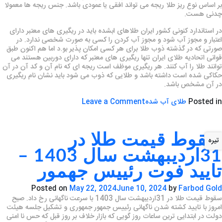
بر اساس نوع ریز طلا ریجه می تواند افقی یا عمودی باشد. جنس ریجه ها معمولا
چدنی هست.
در استاندارد کنونی کشور ایران طلاهای ابشده باید در ریگیری های معتبر دارای
اعتبار و مجوز آب شود و مجوز آب کردن را کسی به صورت شخصی ندارد. در
صورتی که در گذشته ذوب طلا برای هر کسی امکان پذیر بو.د اما هم اکنون طبق
قوانی اتحادیه طلای ایران تنها ریگیری های معتبر که دارای دوربین هستند می
توانند طلا را آب کنند. هر ریگیری موظف است ریجه ای که نام آن و کد آن در آن
حکاکی شده است داشته باشد و طلایی که ذوب می شود باید نشان نام ریگیری
در آن مشخص باشد.
on
Posted in
طلای آب شده
Leave a Comment
ریجه
یا
ریژه
سقوط قیمت طلا در
تیره
طلا
31اردیبهشت سال 1403 –
چیست
؟
تایید فوت رئییس جهمور
Posted on
May 22, 2024
June 10, 2024
by
Farbod Gold
سقوط قیمت طلا در 31اردیبهشت سال 1403 با سرعت ناگهانی رخ داد. صبح
امروز با تایید کشته شدن ناگهانی رئییس جمهور جمهوری و تشکیل جلسه هیئت
دولت در ابتدایی ترین ساعات روز گویی که بازار خلاف بر روز قبل که حس نا امنی