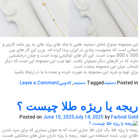
این مجموعه متنوع شامل دستبند هایی با نماد های برند های به روز مانند کارتیر و
تیفانی است که محبوبیت زیادی در ایران پیدا کرده اند. وزن این کار های بین
500 تا 800 سوت است. این کار های ایتالیایی بوده است و چنان درخششی
دارند که در کارهای دیگر نمیتوان یافت. تنها عیب این مجموعه این است که دیگر
انتخاب میان این مجموعه سخت است.
برای تهیه و خرید این مجموعه به صورت خرده و عمده با ما در ارتباط باشید
on
Posted in
دستبند
Tagged
دستبند
,
کادویی
Leave a Comment
–
کادویی
دستبند
ریجه یا ریژه طلا چیست ؟
طلا
زنانه
Posted on
June 10, 2025
July 14, 2025
by
Farbod Gold
جدید
ایتالیایی
ریجه یا ریژه طلا یک ابزار طلا سازی است که به عنوان بستری که برای سرد شدن
طلای ذوب شده استفاده می شود. ریجه یا ریژه دارای مدل های مختلفی هست.