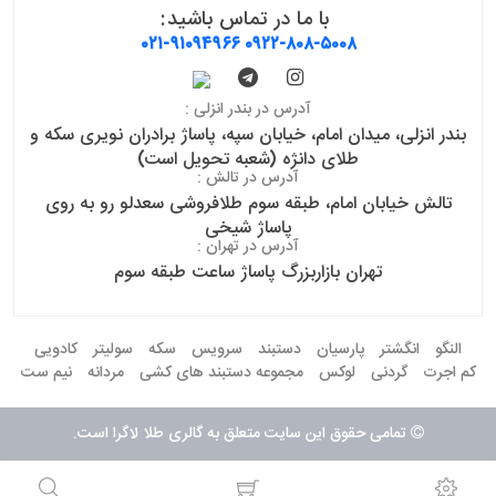
با ما در تماس باشید:
۰۲۱-۹۱۰۹۴۹۶۶
۰۹۲۲-۸۰۸-۵۰۰۸
آدرس در بندر انزلی :
بندر انزلی، میدان امام، خیابان سپه، پاساژ برادران نویری سکه و
طلای دانژه (شعبه تحویل است)
آدرس در تالش :
تالش خیابان امام، طبقه سوم طلافروشی سعدلو رو به روی
پاساژ شیخی
آدرس در تهران :
تهران بازاربزرگ پاساژ ساعت طبقه سوم
النگو
انگشتر
پارسیان
دستبند
سرویس
سکه
سولیتر
کادویی
کم اجرت
گردنی
لوکس
مجموعه دستبند های کشی
مردانه
نیم ست
تمامی حقوق این سایت متعلق به گالری طلا لاگرا است.