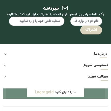
در
خبرنامه
31اردیبهشت
یک عالمه حراجی و فروش فوق العاده به همراه تحلیل قیمت در انتظارته
سال
1403
–
اشتراک
تایید
فوت
رئییس
جهمور
درباره ما
دسترسی سریع
مطالب مفید
ما را دنبال کنید
Lagragold