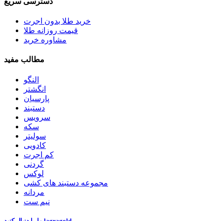
دسترسی سریع
خرید طلا بدون اجرت
قیمت روزانه طلا
مشاوره خرید
مطالب مفید
النگو
انگشتر
پارسیان
دستبند
سرویس
سکه
سولیتر
کادویی
کم اجرت
گردنی
لوکس
مجموعه دستبند های کشی
مردانه
نیم ست
lagragold
ما را دنبال کنید