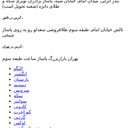
بندر انزلی، میدان امام، خیابان سپه، پاساژ برادران نویری سکه و
طلای دانژه (شعبه تحویل است)
آدرس در تالش :
تالش خیابان امام، طبقه سوم طلافروشی سعدلو رو به روی پاساژ
شیخی
آدرس در تهران :
تهران بازاربزرگ پاساژ ساعت طبقه سوم
النگو
انگشتر
پارسیان
دستبند
سرویس
سکه
سولیتر
کادویی
کم اجرت
گردنی
لوکس