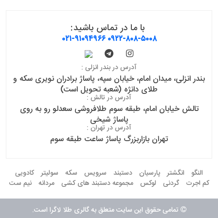
با ما در تماس باشید:
۰۲۱-۹۱۰۹۴۹۶۶
۰۹۲۲-۸۰۸-۵۰۰۸
آدرس در بندر انزلی :
بندر انزلی، میدان امام، خیابان سپه، پاساژ برادران نویری سکه و
طلای دانژه (شعبه تحویل است)
آدرس در تالش :
تالش خیابان امام، طبقه سوم طلافروشی سعدلو رو به روی
پاساژ شیخی
آدرس در تهران :
تهران بازاربزرگ پاساژ ساعت طبقه سوم
النگو
انگشتر
پارسیان
دستبند
سرویس
سکه
سولیتر
کادویی
کم اجرت
گردنی
لوکس
مجموعه دستبند های کشی
مردانه
نیم ست
تمامی حقوق این سایت متعلق به گالری طلا لاگرا است.