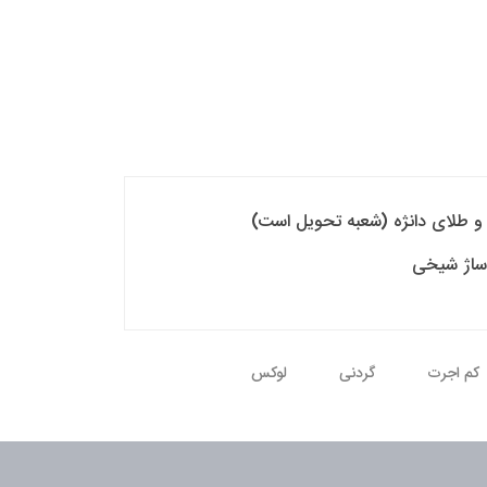
که و طلای دانژه (شعبه تحویل است)
اساژ شیخی
کم اجرت
گردنی
لوکس