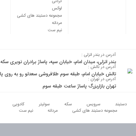
گردنی
لوکس
مجموعه دستبند های کشی
مردانه
نیم ست
آدرس در بندر انزلی :
بندر انزلی، میدان امام، خیابان سپه، پاساژ برادران نویری س
آدرس در تالش :
تالش خیابان امام، طبقه سوم طلافروشی سعدلو رو به روی پ
آدرس در تهران :
تهران بازاربزرگ پاساژ ساعت طبقه سوم
دستبند
سرویس
سکه
سولیتر
کادویی
مجموعه دستبند های کشی
مردانه
نیم ست